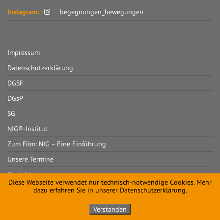
Instagram:
begegnungen_bewegungen
Impressum
Datenschutzerklärung
DGSF
DGsP
SG
NIG®-Institut
Zum Film: NIG – Eine Einführung
Unsere Termine
Kontakt
Diese Webseite verwendet nur technisch-notwendige Cookies. Mehr
dazu erfahren Sie in unserer Datenschutzerklärung.
Verstanden
Copyright © 2021-2026 Katrin Firmthaler-Ködel & Diana Aust |