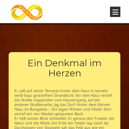
Ein Denkmal im
Herzen
Er saß auf seiner Terrasse hinter dem Haus in seinem
weiß-blau gestreiftem Strandkorb. Vor dem Haus verlief
die Straße. Gegenüber vom Hauseingang, auf der
anderen Straßenseite, lag das Dorf. Hinter dem kleinen
Haus im Bungalow – Stil lagen Wiesen und Felder. Dort
verlief ein von Weiden gesäumter Bach.
Er ließ seinen Blick schweifen. Er genoss den Frieden der
Natur und die Weite. Die Erde der Felder lag nackt da.
Durchzogen von Stoppeln sah das Feld aus wie ein