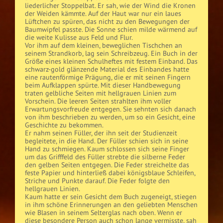
liederlicher Stoppelbat. Er sah, wie der Wind die Kronen
der Weiden kämmte. Auf der Haut war nur ein laues
Lüftchen zu spüren, das nicht zu den Bewegungen der
Baumwipfel passte. Die Sonne schien milde wärmend auf
die weite Kulisse aus Feld und Flur.
Vor ihm auf dem kleinen, beweglichen Tischchen an
seinem Strandkorb, lag sein Schreibzeug. Ein Buch in der
Größe eines kleinen Schulheftes mit festem Einband. Das
schwarz-gold glänzende Material des Einbandes hatte
eine rautenförmige Prägung, die er mit seinen Fingern
beim Aufklappen spürte. Mit dieser Handbewegung
traten gelbliche Seiten mit hellgrauen Linien zum
Vorschein. Die leeren Seiten strahlten ihm voller
Erwartungsvorfreude entgegen. Sie sehnten sich danach
von ihm beschrieben zu werden, um so ein Gesicht, eine
Geschichte zu bekommen.
Er nahm seinen Füller, der ihn seit der Studienzeit
begleitete, in die Hand. Der Füller schien sich in seine
Hand zu schmiegen. Kaum schlossen sich seine Finger
um das Grifffeld des Füller strebte die silberne Feder
den gelben Seiten entgegen. Die Feder streichelte das
feste Papier und hinterließ dabei königsblaue Schleifen,
Striche und Punkte darauf. Die Feder folgte den
hellgrauen Linien.
Kaum hatte er sein Gesicht dem Buch zugeneigt, stiegen
in ihm schöne Erinnerungen an den geliebten Menschen
wie Blasen in seinem Selterglas nach oben. Wenn er
diese besondere Person auch schon lange vermisste, sah