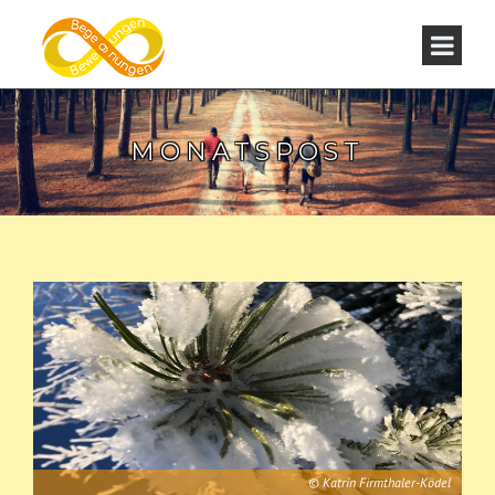
MONATSPOST
© Katrin Firmthaler-Ködel