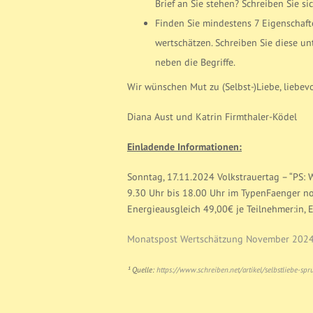
Brief an Sie stehen? Schreiben Sie si
Finden Sie mindestens 7 Eigenschaften
wertschätzen. Schreiben Sie diese un
neben die Begriffe.
Wir wünschen Mut zu (Selbst-)Liebe, liebe
Diana Aust und Katrin Firmthaler-Ködel
Einladende Informationen:
Sonntag, 17.11.2024 Volkstrauertag – “PS: 
9.30 Uhr bis 18.00 Uhr im TypenFaenger n
Energieausgleich 49,00€ je Teilnehmer:in,
Monatspost Wertschätzung November 202
¹ Quelle:
https://www.schreiben.net/artikel/selbstliebe-s