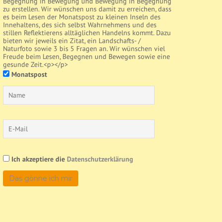
Begegnung in Bewegung und Bewegung in Begegnung
zu erstellen. Wir wünschen uns damit zu erreichen, dass
es beim Lesen der Monatspost zu kleinen Inseln des
Innehaltens, des sich selbst Wahrnehmens und des
stillen Reflektierens alltäglichen Handelns kommt. Dazu
bieten wir jeweils ein Zitat, ein Landschafts- /
Naturfoto sowie 3 bis 5 Fragen an. Wir wünschen viel
Freude beim Lesen, Begegnen und Bewegen sowie eine
gesunde Zeit.<p></p>
Monatspost
Ich akzeptiere die
Datenschutzerklärung
Das gönne ich mir