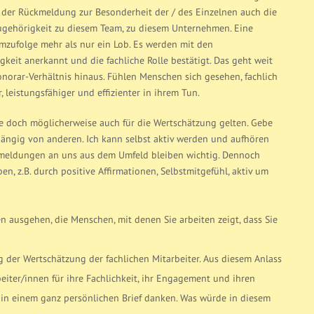
 der Rückmeldung zur Besonderheit der / des Einzelnen auch die
Zugehörigkeit zu diesem Team, zu diesem Unternehmen. Eine
zufolge mehr als nur ein Lob. Es werden mit den
it anerkannt und die fachliche Rolle bestätigt. Das geht weit
onorar-Verhältnis hinaus. Fühlen Menschen sich gesehen, fachlich
, leistungsfähiger und effizienter in ihrem Tun.
nte doch möglicherweise auch für die Wertschätzung gelten. Gebe
hängig von anderen. Ich kann selbst aktiv werden und aufhören
kmeldungen an uns aus dem Umfeld bleiben wichtig. Dennoch
n, z.B. durch positive Affirmationen, Selbstmitgefühl, aktiv um
n ausgehen, die Menschen, mit denen Sie arbeiten zeigt, dass Sie
der Wertschätzung der fachlichen Mitarbeiter. Aus diesem Anlass
iter/innen für ihre Fachlichkeit, ihr Engagement und ihren
n in einem ganz persönlichen Brief danken. Was würde in diesem