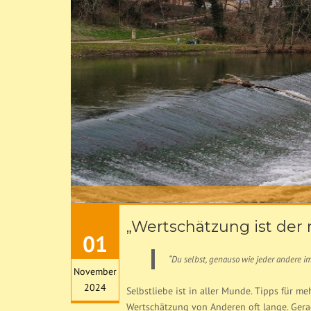
„Wertschätzung ist der
01
“Du selbst, genauso wie jeder andere
November
2024
Selbstliebe ist in aller Munde. Tipps für meh
Wertschätzung von Anderen oft lange. Gera