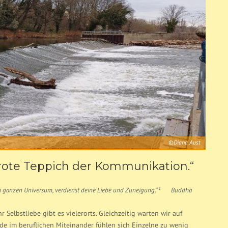
©Diana Aust
 rote Teppich der Kommunikation.“
 im ganzen Universum, verdienst deine Liebe und Zuneigung.“¹ Buddha
r Selbstliebe gibt es vielerorts. Gleichzeitig warten wir auf
de im beruflichen Miteinander fühlen sich Einzelne zu wenig