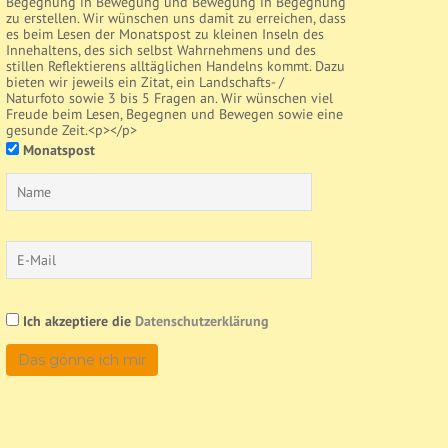
Begegnung in Bewegung und Bewegung in Begegnung
zu erstellen. Wir wünschen uns damit zu erreichen, dass
es beim Lesen der Monatspost zu kleinen Inseln des
Innehaltens, des sich selbst Wahrnehmens und des
stillen Reflektierens alltäglichen Handelns kommt. Dazu
bieten wir jeweils ein Zitat, ein Landschafts- /
Naturfoto sowie 3 bis 5 Fragen an. Wir wünschen viel
Freude beim Lesen, Begegnen und Bewegen sowie eine
gesunde Zeit.<p></p>
Monatspost
Ich akzeptiere die
Datenschutzerklärung
Das gönne ich mir