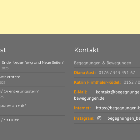
st
Kontakt
, Ende, Neuanfang und Neue Seiten“
Begegnungen & Bewegungen
r 2025
Diana Aust:
0176 / 343 491 67
eit ernten“
Katrin Firmthaler-Ködel:
0152 / 
2025
n/ Orientierungsstern“
E-Mail:
kontakt@begegnunge
025
bewegungen.de
spuren an mir“
Internet:
https://begegnungen-
Instagram:
begegnungen_b
/ als Fluss“