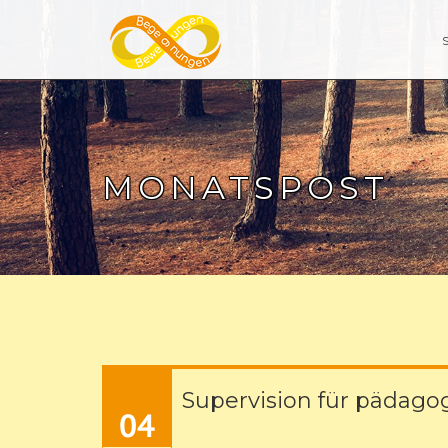
MONATSPOST
Supervision für pädag
04