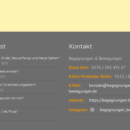
st
Kontakt
, Ende, Neuanfang und Neue Seiten“
Begegnungen & Bewegungen
r 2025
Diana Aust:
0176 / 343 491 67
eit ernten“
Katrin Firmthaler-Ködel:
0152 / 
2025
n/ Orientierungsstern“
E-Mail:
kontakt@begegnunge
025
bewegungen.de
spuren an mir“
Internet:
https://begegnungen-
Instagram:
begegnungen_b
/ als Fluss“