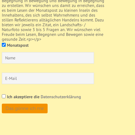
Begegnung in Bewegung und Bewegung in Begegnung
zu erstellen. Wir wünschen uns damit zu erreichen, dass
es beim Lesen der Monatspost zu kleinen Inseln des
Innehaltens, des sich selbst Wahrnehmens und des
stillen Reflektierens alltäglichen Handelns kommt. Dazu
bieten wir jeweils ein Zitat, ein Landschafts- /
Naturfoto sowie 3 bis 5 Fragen an. Wir wünschen viel
Freude beim Lesen, Begegnen und Bewegen sowie eine
gesunde Zeit.<p></p>
Monatspost
Ich akzeptiere die
Datenschutzerklärung
Das gönne ich mir